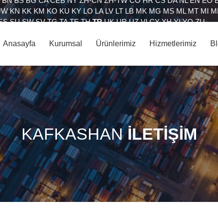
BN
BS
BG
CA
CEB
NY
ZH-CN
ZH-TW
CO
HR
CS
DA
NL
EN
EO
JW
KN
KK
KM
KO
KU
KY
LO
LA
LV
LT
LB
MK
MG
MS
ML
MT
MI
M
ES
SU
SW
SV
TG
TA
TE
TH
TR
UK
UR
UZ
VI
CY
XH
YI
YO
ZU
Anasayfa
Kurumsal
Ürünlerimiz
Hizmetlerimiz
B
KAFKASHAN
İLETİŞİM