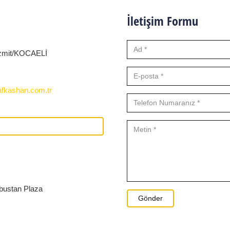
İletişim Formu
 İzmit/KOCAELİ
fkashan.com.tr
obustan Plaza
Gönder