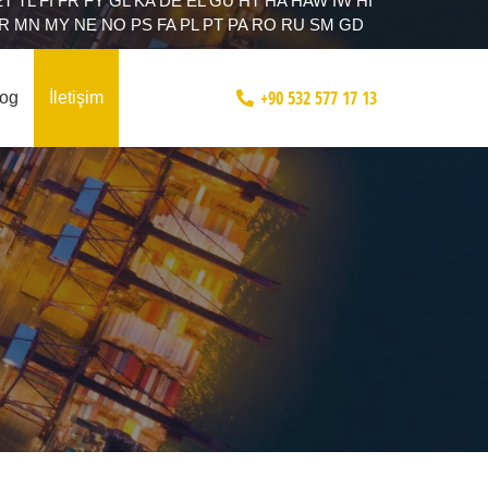
ET
TL
FI
FR
FY
GL
KA
DE
EL
GU
HT
HA
HAW
IW
HI
R
MN
MY
NE
NO
PS
FA
PL
PT
PA
RO
RU
SM
GD
+90 532 577 17 13
log
İletişim