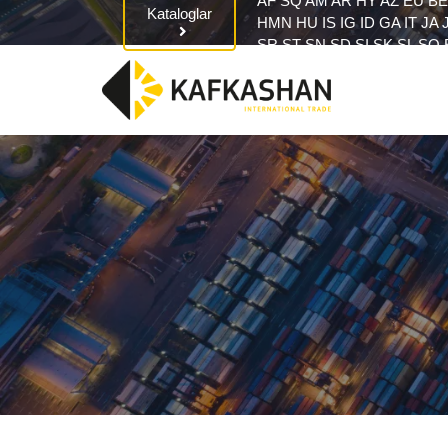
AF
SQ
AM
AR
HY
AZ
EU
BE
Kataloglar
HMN
HU
IS
IG
ID
GA
IT
JA
SR
ST
SN
SD
SI
SK
SL
SO