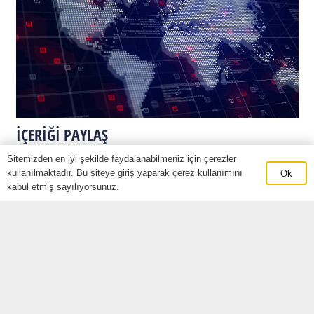
İÇERİĞİ PAYLAŞ
Sitemizden en iyi şekilde faydalanabilmeniz için çerezler
kullanılmaktadır. Bu siteye giriş yaparak çerez kullanımını
Ok
Son Yazılar
kabul etmiş sayılıyorsunuz.
Rusya Bölgesine İhracat Nasıl Yapılır?
Uluslararası Ticaretin Avantajları
Dış Ticarette Başarıya Ulaşmak İçin Stratejiler ve İpuçları
Uluslararası Lojistik ve Tedarik Zinciri Yönetimi
Aile Banyoları İçin Dayanıklı ve Şık Mobilya Seçenekleri